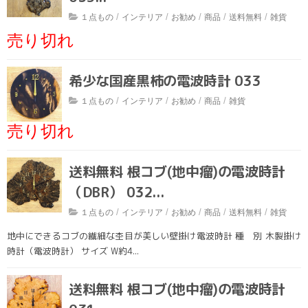
輪切りテーブル・円卓
/
/
/
/
/
１点もの
インテリア
お勧め
商品
送料無料
雑貨
売り切れ
テーブル脚
椅子
希少な国産黒柿の電波時計 033
飾り棚・テレビ台
/
/
/
/
１点もの
インテリア
お勧め
商品
雑貨
インテリア・生活雑貨
売り切れ
木鉢・臼・杵
送料無料 根コブ(地中瘤)の電波時計
その他・素材
（DBR） 032...
お食事
/
/
/
/
/
１点もの
インテリア
お勧め
商品
送料無料
雑貨
ネット販売
地中にできるコブの繊細な杢目が美しい壁掛け電波時計 種 別 木製掛け
お勧め
時計（電波時計） サイズ W約4...
送料無料
送料無料 根コブ(地中瘤)の電波時計
ギフト対応商品