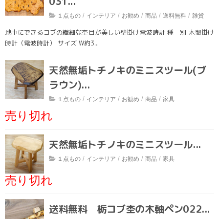
031...
雑貨
/
/
/
/
/
１点もの
インテリア
お勧め
商品
送料無料
雑貨
インテリア
地中にできるコブの繊細な杢目が美しい壁掛け電波時計 種 別 木製掛け
時計（電波時計） サイズ W約3...
テーブルウェア
天然無垢トチノキのミニスツール(ブ
１点もの
ラウン)...
家具
/
/
/
/
１点もの
インテリア
お勧め
商品
家具
新商品
売り切れ
アウトレット
天然無垢トチノキのミニスツール...
その他
/
/
/
/
１点もの
インテリア
お勧め
商品
家具
ブログ
売り切れ
送料無料 栃コブ杢の木軸ペン022...