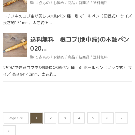
/
/
/
/
１点もの
お勧め
商品
新商品
送料無料
トチノキのコブ杢が美しい木軸ペン 種 別 ボールペン（回転式） サイズ
長さ約131mm、太さ約9~...
送料無料 根コブ(地中瘤)の木軸ペン
020...
/
/
/
/
１点もの
お勧め
商品
新商品
送料無料
地中にできるコブ杢が繊細な木軸ペン 種 別 ボールペン（ノック式） サ
イズ 長さ約140mm、太さ約...
Page 1 / 8
1
2
3
4
5
6
7
8