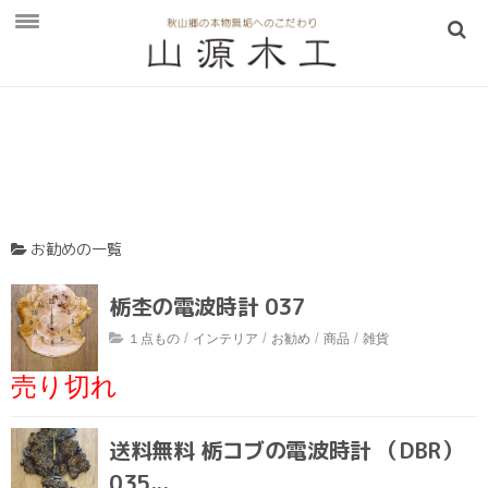
お知らせ
山源木工
山源木工について
LINEのビデオ通話を活用
お勧めの一覧
アクセス
栃杢の電波時計 037
販売・展示場
/
/
/
/
１点もの
インテリア
お勧め
商品
雑貨
手彫りこね鉢の製造過程
売り切れ
Q＆A
取扱商品
送料無料 栃コブの電波時計 （DBR）
一枚板テーブル
035...