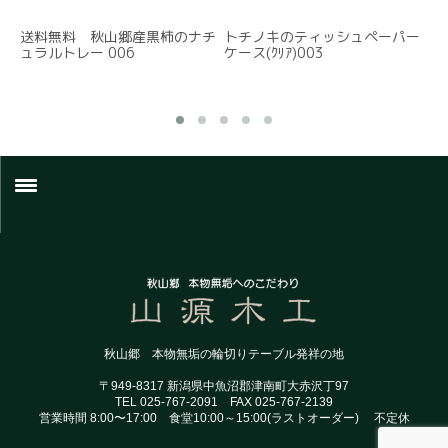
送料無料 秋山郷産黒柿のナチ
トチノキのティッシュペーパー
送
ュラルトレー 006
ケース(ｸﾘｱ)003
00
ホーム
Q＆A
ブログ
秋山郷 本物無垢の輪切りテーブル発祥の地
アクセス
〒949-8317 新潟県中魚沼郡津南町大赤沢丁97
TEL 025-767-2091 FAX 025-767-2139
営業時間 8:00〜17:00 食堂10:00～15:00(ラストオーダー) 不定休
お問い合わせ