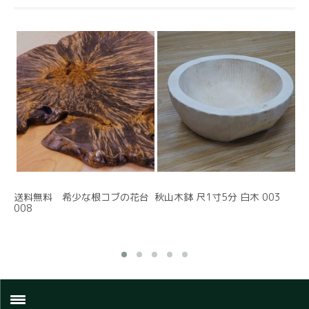
送料無料 希少な根コブの花台
秋山木鉢 尺1寸5分 白木 003
送
008
01