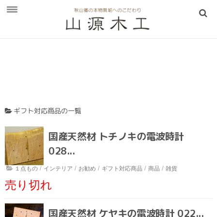
お知らせ
山源木工
山源木工について
LINEのビデオ通話を活用
ギフト対応商品の一覧
アクセス
国産天然材 トチノキの電波時計
販売・展示場
028...
手彫りこね鉢の製造過程
/
/
/
/
/
１点もの
インテリア
お勧め
ギフト対応商品
商品
雑貨
Q＆A
売り切れ
取扱商品
一枚板テーブル
国産天然材 ケヤキの電波時計 022...