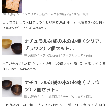
輪切りテーブル・円卓
テーブル脚
/
/
/
/
/
１点もの
インテリア
お勧め
ギフト対応商品
商品
雑貨
はっきりとした木目がうつくしい電波時計 種 別 木製置き/掛け時計
椅子
（電波時計） サイズ W20×H1...
飾り棚・テレビ台
ナチュラルな栃の木のお椀（クリア、
インテリア・生活雑貨
ブラウン）2個セット...
木鉢・臼・杵
/
/
/
お勧め
ギフト対応商品
テーブルウェア
商品
その他・素材
木目がきれいなお椀 クリア・ブラウン2個セット 種 別 お椀 サイズ 直
お食事
径125mm、高台45mm、...
ネット販売
ナチュラルな栃の木のお椀（ブラウ
お勧め
ン）2個セット...
送料無料
/
/
/
お勧め
ギフト対応商品
テーブルウェア
商品
木目がきれいなお椀 ブラウン2個セット 種 別 お椀 サイズ 直径
ギフト対応商品