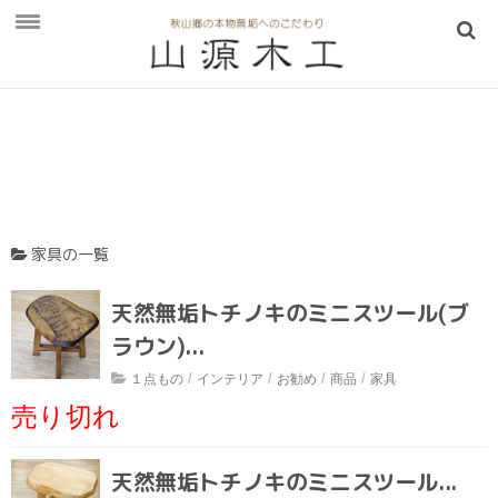
お知らせ
山源木工
山源木工について
LINEのビデオ通話を活用
家具の一覧
アクセス
天然無垢トチノキのミニスツール(ブ
販売・展示場
ラウン)...
手彫りこね鉢の製造過程
/
/
/
/
１点もの
インテリア
お勧め
商品
家具
Q＆A
売り切れ
取扱商品
天然無垢トチノキのミニスツール...
一枚板テーブル