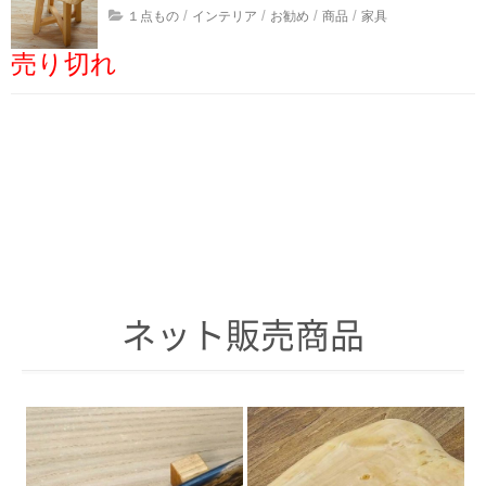
/
/
/
/
１点もの
インテリア
お勧め
商品
家具
輪切りテーブル・円卓
売り切れ
テーブル脚
椅子
飾り棚・テレビ台
インテリア・生活雑貨
木鉢・臼・杵
その他・素材
お食事
ネット販売商品
ネット販売
お勧め
送料無料
ギフト対応商品