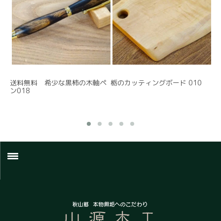
雑貨
インテリア
テーブルウェア
１点もの
送料無料 希少な黒柿の木軸ペ
栃のカッティングボード 010
ナ
家具
ン018
リ
新商品
アウトレット
その他
ブログ
ホーム
Q＆A