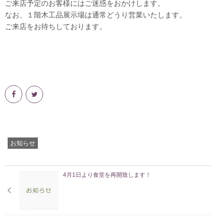
ご来店予定のお客様にはご迷惑をおかけします。
輪切りテーブル・円卓
なお、１階木工品展示場は通常どうり営業いたします。
ご来店をお待ちしております。
テーブル脚
椅子
飾り棚・テレビ台
インテリア・生活雑貨
木鉢・臼・杵
その他・素材
お食事
お知らせ
ネット販売
お勧め
4月1日より食堂を再開致します！
送料無料
ギフト対応商品