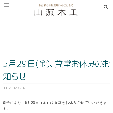
お知らせ
山源木工
山源木工について
LINEのビデオ通話を活用
5月29日(金
)
、
食
堂
お
休
み
の
お
アクセス
販売・展示場
知
ら
せ
手彫りこね鉢の製造過程
2026/05/26
Q＆A
取扱商品
都合により、5月29日（金）は食堂をお休みさせていただきま
一枚板テーブル
す。